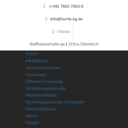
(+49) 7802 7063-0
info@hurrle-kg.de
Videos
Raiffeisenstraße 9a
|
77704 Oberkirch
START
IMMOBILIEN
Gesundheitswesen
Parkhäuser
Öffentliche Nutzung
Verwaltungsgebäude
Wohnimmobilien
Denkmalgeschützte Immobilien
Sondergebäude
Hotels
Handel