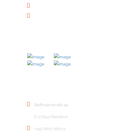
Datenschutz
Downloads
MITGLIED BEI
KONTAKT
Raiffeisenstraße 9a
D-77704 Oberkirch
(+49) 7802 7063-0