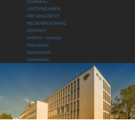
Städtebau
UNTERNEHMEN
MIETANGEBOTE
MEDIENRESONANZ
KONTAKT
Anfahrt + Adresse
Impressum
Datenschutz
Downloads