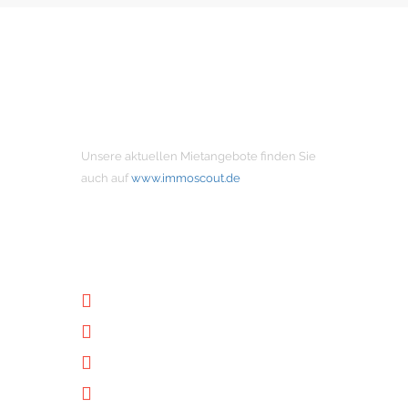
MIETANGEBOTE
Unsere aktuellen Mietangebote finden Sie
auch auf
www.immoscout.de
NÜTZLICHE LINKS
Unternehmen
Immobilien
Kontakt
Impressum