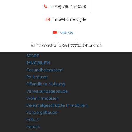
(+49) 7802 7063-0
info@hurrle-kg.de
Videos
Raiffeisenstraße 9a
|
77704 Oberkirch
START
IMMOBILIEN
Gesundheitswesen
Parkhäuser
Öffentliche Nutzung
Verwaltungsgebäude
Wohnimmobilien
Denkmalgeschützte Immobilien
Sondergebäude
Hotels
Handel