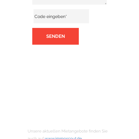
SENDEN
MIETANGEBOTE
Unsere aktuellen Mietangebote finden Sie
auch auf
www.immoscout.de