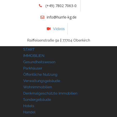
(+49) 7802 7063-0
info@hurrle-kg.de
Videos
Raiffeisenstraße 9a
|
77704 Oberkirch
START
IMMOBILIEN
Gesundheitswesen
Parkhäuser
Öffentliche Nutzung
Verwaltungsgebäude
Wohnimmobilien
Denkmalgeschützte Immobilien
Sondergebäude
Hotels
Handel