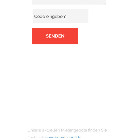
SENDEN
MIETANGEBOTE
Unsere aktuellen Mietangebote finden Sie
auch auf
www.immoscout.de