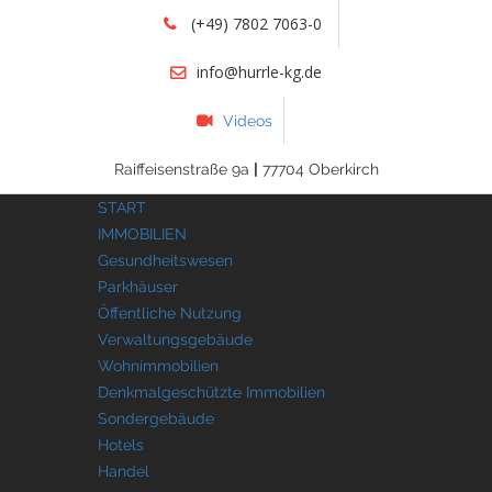
(+49) 7802 7063-0
info@hurrle-kg.de
Videos
Raiffeisenstraße 9a
|
77704 Oberkirch
START
IMMOBILIEN
Gesundheitswesen
Parkhäuser
Öffentliche Nutzung
Verwaltungsgebäude
Wohnimmobilien
Denkmalgeschützte Immobilien
Sondergebäude
Hotels
Handel