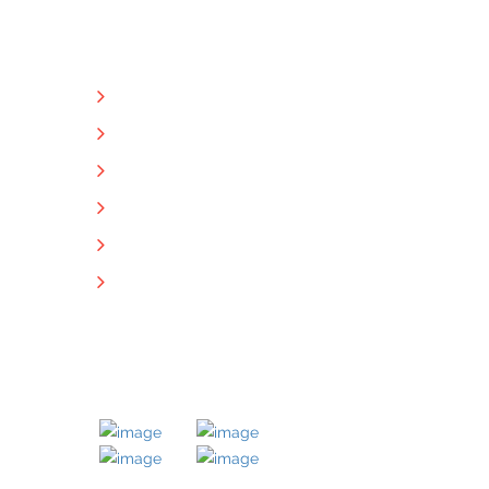
NÜTZLICHE LINKS
Unternehmen
Immobilien
Kontakt
Impressum
Datenschutz
Downloads
MITGLIED BEI