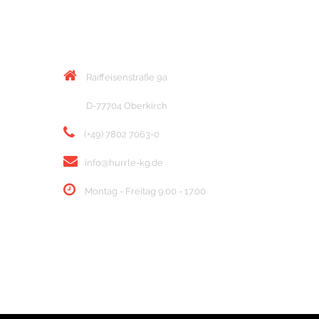
KONTAKT
Raiffeisenstraße 9a
D-77704 Oberkirch
(+49) 7802 7063-0
info@hurrle-kg.de
Montag - Freitag 9.00 - 17.00