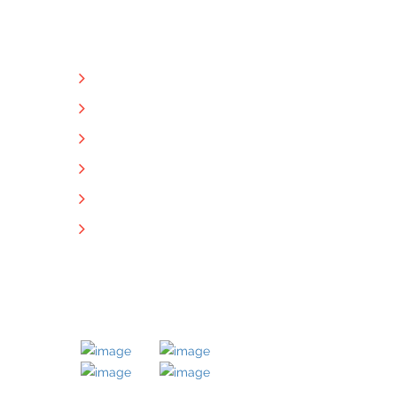
NÜTZLICHE LINKS
Unternehmen
Immobilien
Kontakt
Impressum
Datenschutz
Downloads
MITGLIED BEI