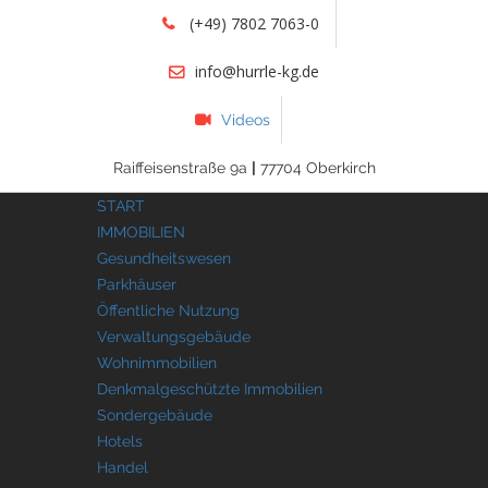
(+49) 7802 7063-0
info@hurrle-kg.de
Videos
Raiffeisenstraße 9a
|
77704 Oberkirch
START
IMMOBILIEN
Gesundheitswesen
Parkhäuser
Öffentliche Nutzung
Verwaltungsgebäude
Wohnimmobilien
Denkmalgeschützte Immobilien
Sondergebäude
Hotels
Handel