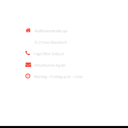
KONTAKT
Raiffeisenstraße 9a
D-77704 Oberkirch
(+49) 7802 7063-0
info@hurrle-kg.de
Montag - Freitag 9.00 - 17.00