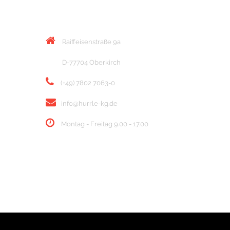
KONTAKT
Raiffeisenstraße 9a
D-77704 Oberkirch
(+49) 7802 7063-0
info@hurrle-kg.de
Montag - Freitag 9.00 - 17.00