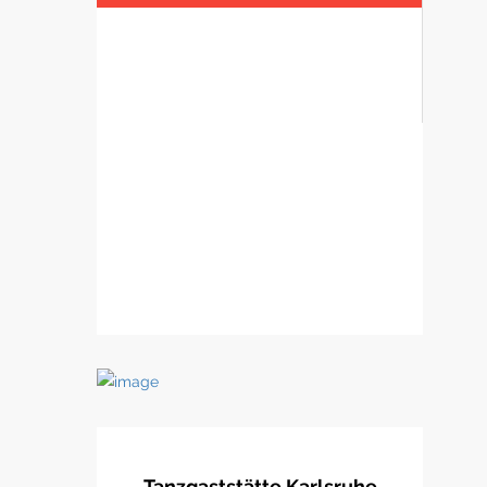
Homage an die Heimat. Das
Gesamtwerk des Mailänder
Architekten Roberto Peregalli
verkörpert zum einen die Gotik als
Streben des Menschen gen Himmel
und repräsentiert den Wein als
Geschenk Gottes an die Menschen.
Tanzgaststätte Karlsruhe