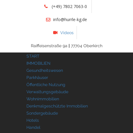
(+49) 7802 7063-0
info@hurrle-kg.de
Videos
Raiffeisenstraße 9a
|
77704 Oberkirch
START
IMMOBILIEN
Gesundheitswesen
Parkhäuser
Öffentliche Nutzung
Verwaltungsgebäude
Wohnimmobilien
Denkmalgeschützte Immobilien
Sondergebäude
Hotels
Handel