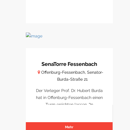
SenaTorre Fessenbach
Offenburg-Fessenbach, Senator-
Burda-Straße 21
Der Verleger Prof. Dr. Hubert Burda
hat in Offenburg-Fessenbach einen
Turm errichten lassen. "In
Dankbarkeit und zur Erinnerung" an
seinen Vater, Senator Franz Burda.
Der "SenaTorre" ist auch eine
Mehr