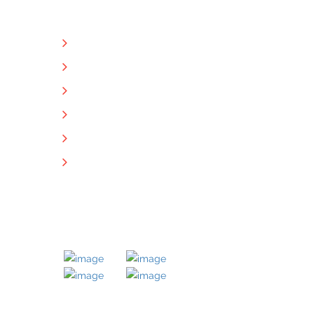
NÜTZLICHE LINKS
Unternehmen
Immobilien
Kontakt
Impressum
Datenschutz
Downloads
MITGLIED BEI