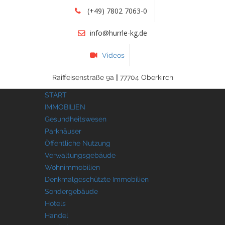
(+49) 7802 7063-0
info@hurrle-kg.de
Videos
Raiffeisenstraße 9a
|
77704 Oberkirch
START
IMMOBILIEN
Gesundheitswesen
Parkhäuser
Öffentliche Nutzung
Verwaltungsgebäude
Wohnimmobilien
Denkmalgeschützte Immobilien
Sondergebäude
Hotels
Handel