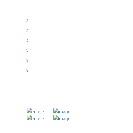
NÜTZLICHE LINKS
Unternehmen
Immobilien
Kontakt
Impressum
Datenschutz
Downloads
MITGLIED BEI