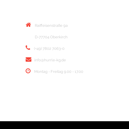
KONTAKT
Raiffeisenstraße 9a
D-77704 Oberkirch
(+49) 7802 7063-0
info@hurrle-kg.de
Montag - Freitag 9.00 - 17.00