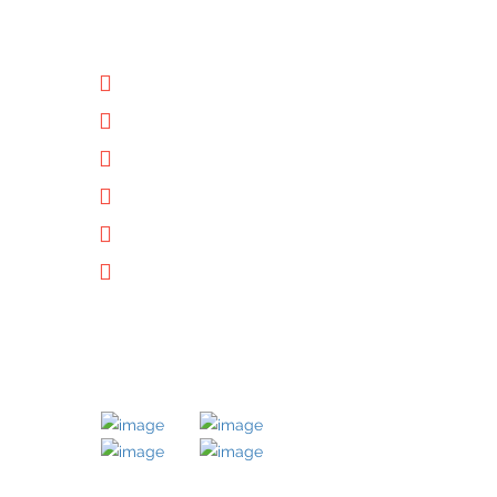
NÜTZLICHE LINKS
Unternehmen
Immobilien
Kontakt
Impressum
Datenschutz
Downloads
MITGLIED BEI