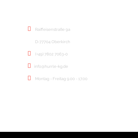
KONTAKT
Raiffeisenstraße 9a
D-77704 Oberkirch
(+49) 7802 7063-0
info@hurrle-kg.de
Montag - Freitag 9.00 - 17.00