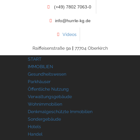
(+49) 7802 7063-0
info@hurrle-kg.de
Videos
Raiffeisenstraße 9a
|
77704 Oberkirch
START
IMMOBILIEN
Gesundheitswesen
Parkhäuser
Öffentliche Nutzung
Verwaltungsgebäude
Wohnimmobilien
Denkmalgeschützte Immobilien
Sondergebäude
Hotels
Handel