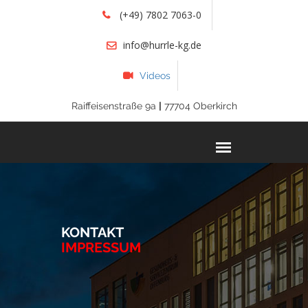
(+49) 7802 7063-0
info@hurrle-kg.de
Videos
Raiffeisenstraße 9a
|
77704 Oberkirch
KONTAKT
IMPRESSUM