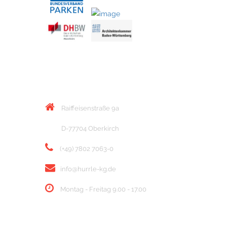
KONTAKT
Raiffeisenstraße 9a
D-77704 Oberkirch
(+49) 7802 7063-0
info@hurrle-kg.de
Montag - Freitag 9.00 - 17.00