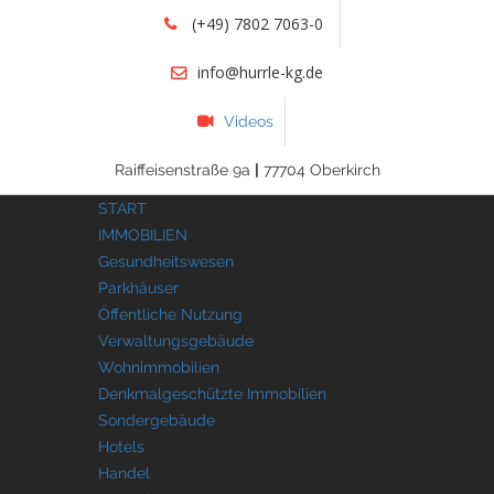
(+49) 7802 7063-0
info@hurrle-kg.de
Videos
Raiffeisenstraße 9a
|
77704 Oberkirch
START
IMMOBILIEN
Gesundheitswesen
Parkhäuser
Öffentliche Nutzung
Verwaltungsgebäude
Wohnimmobilien
Denkmalgeschützte Immobilien
Sondergebäude
Hotels
Handel