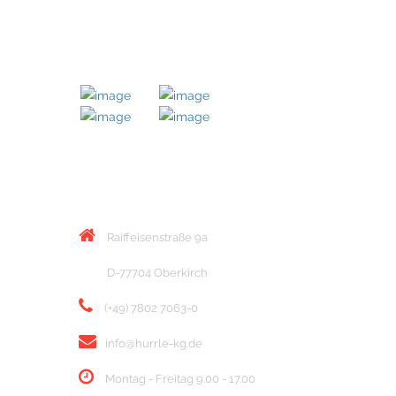
MITGLIED BEI
KONTAKT
Raiffeisenstraße 9a
D-77704 Oberkirch
(+49) 7802 7063-0
info@hurrle-kg.de
Montag - Freitag 9.00 - 17.00