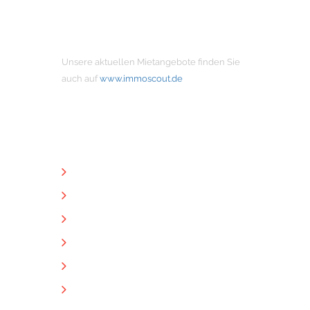
MIETANGEBOTE
Unsere aktuellen Mietangebote finden Sie
auch auf
www.immoscout.de
NÜTZLICHE LINKS
Unternehmen
Immobilien
Kontakt
Impressum
Datenschutz
Downloads