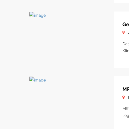
Ge
Das
Kli
MR
MRT
lie