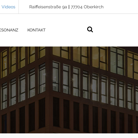
Videos
Raiffeisenstraße 9a
|
77704 Oberkirch
ESONANZ
KONTAKT