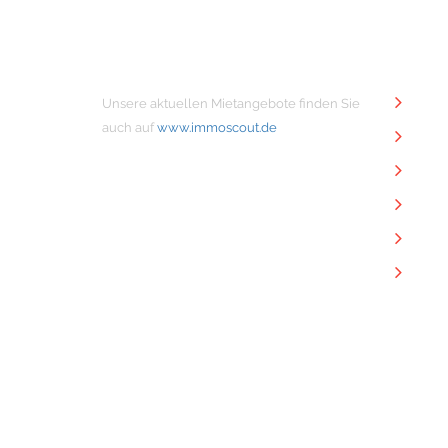
MIETANGEBOTE
NÜTZ
Unsere aktuellen Mietangebote finden Sie
Unt
auch auf
www.immoscout.de
Imm
Kon
Imp
Dat
Dow