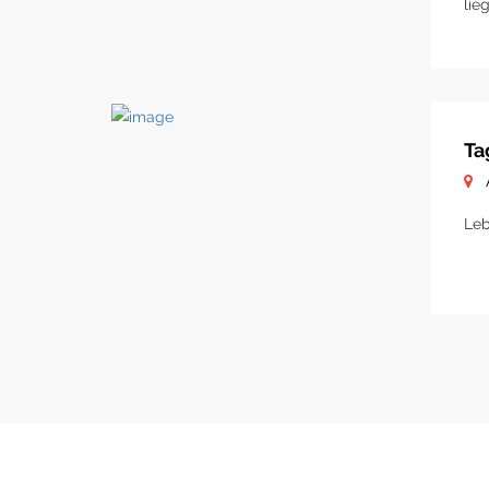
lie
Ta
Leb