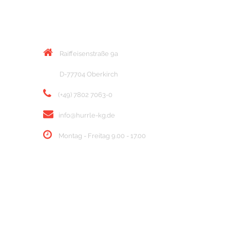
KONTAKT
Raiffeisenstraße 9a
D-77704 Oberkirch
(+49) 7802 7063-0
info@hurrle-kg.de
Montag - Freitag 9.00 - 17.00