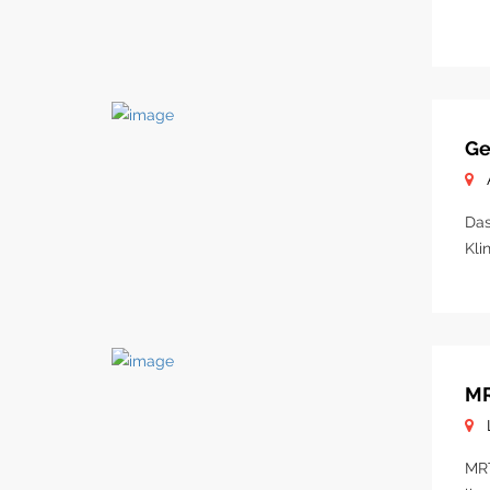
Ge
Das
Kli
MR
MRT