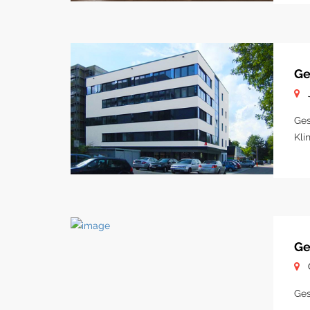
Ge
Ges
Kli
Ge
Ges