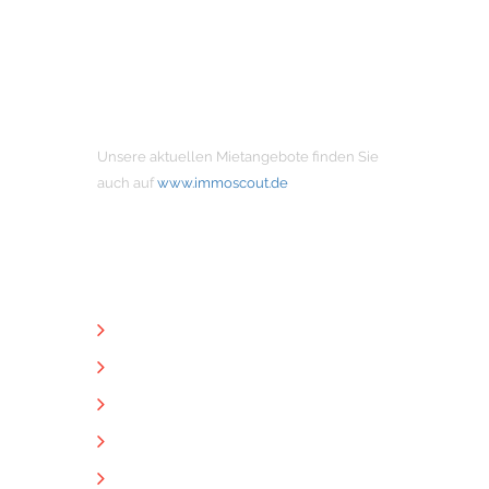
MIETANGEBOTE
Unsere aktuellen Mietangebote finden Sie
auch auf
www.immoscout.de
NÜTZLICHE LINKS
Unternehmen
Immobilien
Kontakt
Impressum
Datenschutz