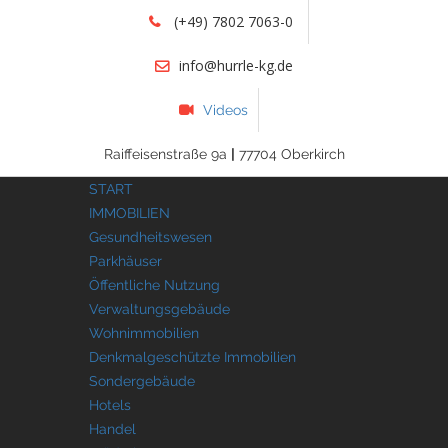
(+49) 7802 7063-0
info@hurrle-kg.de
Videos
Raiffeisenstraße 9a
|
77704 Oberkirch
START
IMMOBILIEN
Gesundheitswesen
Parkhäuser
Öffentliche Nutzung
Verwaltungsgebäude
Wohnimmobilien
Denkmalgeschützte Immobilien
Sondergebäude
Hotels
Handel