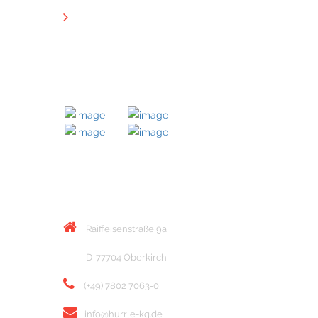
Downloads
MITGLIED BEI
KONTAKT
Raiffeisenstraße 9a
D-77704 Oberkirch
(+49) 7802 7063-0
info@hurrle-kg.de