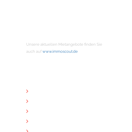
MIETANGEBOTE
Unsere aktuellen Mietangebote finden Sie
auch auf
www.immoscout.de
NÜTZLICHE LINKS
Unternehmen
Immobilien
Kontakt
Impressum
Datenschutz