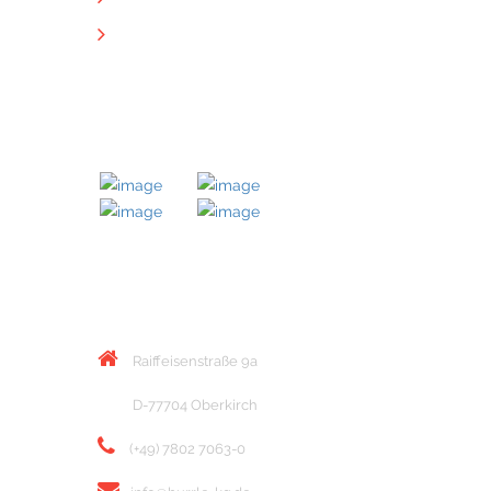
Downloads
MITGLIED BEI
KONTAKT
Raiffeisenstraße 9a
D-77704 Oberkirch
(+49) 7802 7063-0