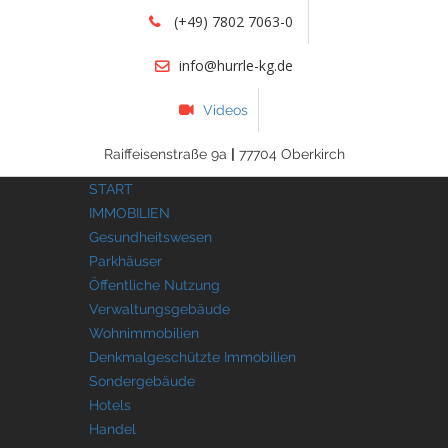
(+49) 7802 7063-0
info@hurrle-kg.de
Videos
Raiffeisenstraße 9a
|
77704 Oberkirch
START
IMMOBILIEN
Gesundheitswesen
Parkhäuser
Öffentliche Nutzung
Verwaltungsgebäude
Wohnimmobilien
Denkmalgeschützte Immobilien
Sondergebäude
Hotels
Handel