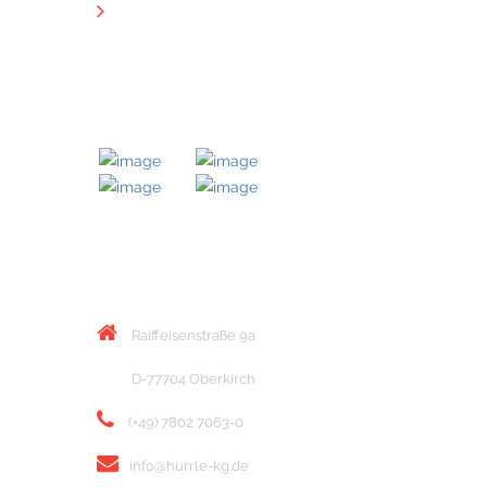
Downloads
MITGLIED BEI
KONTAKT
Raiffeisenstraße 9a
D-77704 Oberkirch
(+49) 7802 7063-0
info@hurrle-kg.de