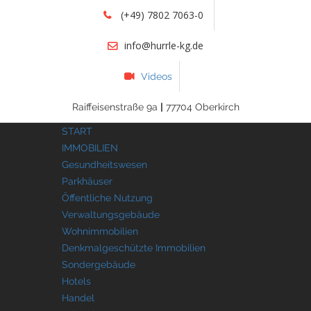
(+49) 7802 7063-0
info@hurrle-kg.de
Videos
Raiffeisenstraße 9a
|
77704 Oberkirch
START
IMMOBILIEN
Gesundheitswesen
Parkhäuser
Öffentliche Nutzung
Verwaltungsgebäude
Wohnimmobilien
Denkmalgeschützte Immobilien
Sondergebäude
Hotels
Handel