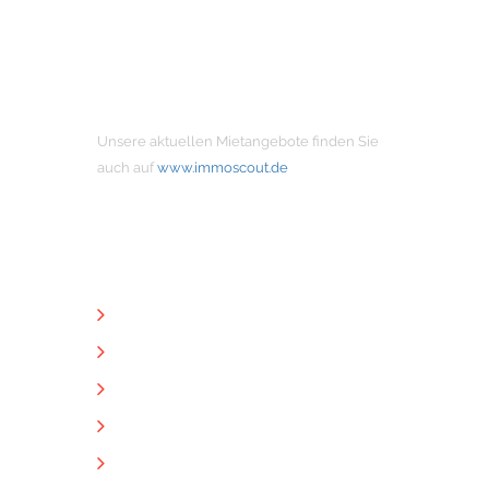
MIETANGEBOTE
Unsere aktuellen Mietangebote finden Sie
auch auf
www.immoscout.de
NÜTZLICHE LINKS
Unternehmen
Immobilien
Kontakt
Impressum
Datenschutz