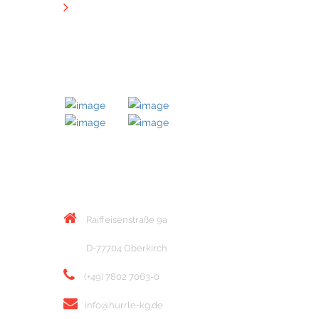
Downloads
MITGLIED BEI
KONTAKT
Raiffeisenstraße 9a
D-77704 Oberkirch
(+49) 7802 7063-0
info@hurrle-kg.de