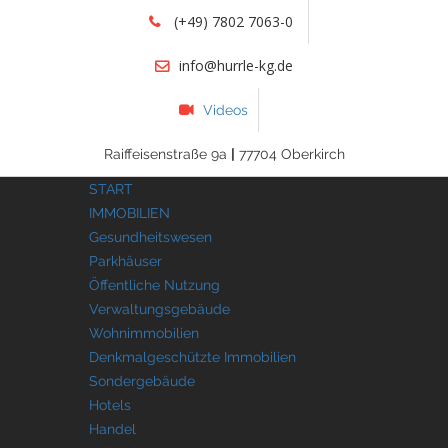
(+49) 7802 7063-0
info@hurrle-kg.de
Videos
Raiffeisenstraße 9a
|
77704 Oberkirch
START
IMMOBILIEN
Gesundheitswesen
Parkhäuser
Öffentliche Nutzung
Verwaltungsgebäude
Wohnimmobilien
Denkmalgeschützte Immobilien
Sondergebäude
Hotels
Handel