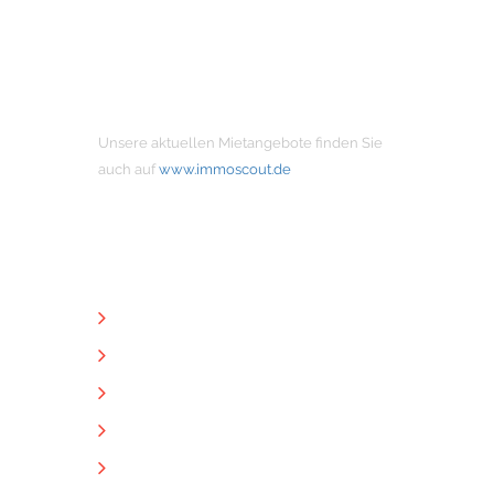
MIETANGEBOTE
Unsere aktuellen Mietangebote finden Sie
auch auf
www.immoscout.de
NÜTZLICHE LINKS
Unternehmen
Immobilien
Kontakt
Impressum
Datenschutz