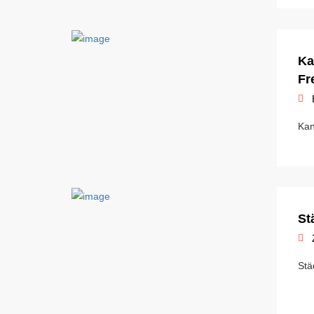
Ka
Fr
Kan
St
Stä