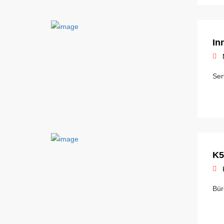
In
Ser
K5
Bür