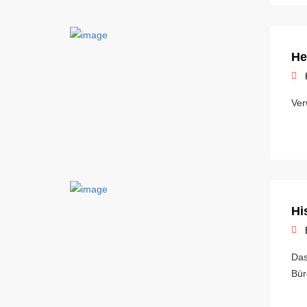
He
Ver
Hi
Das
Bür