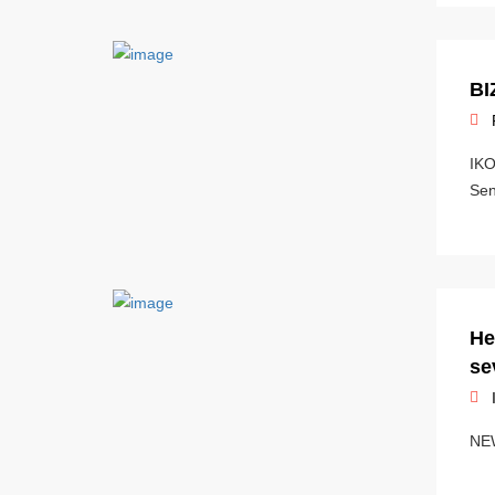
BI
IKO
Sen
He
se
NEW