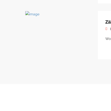
Zä
Woh