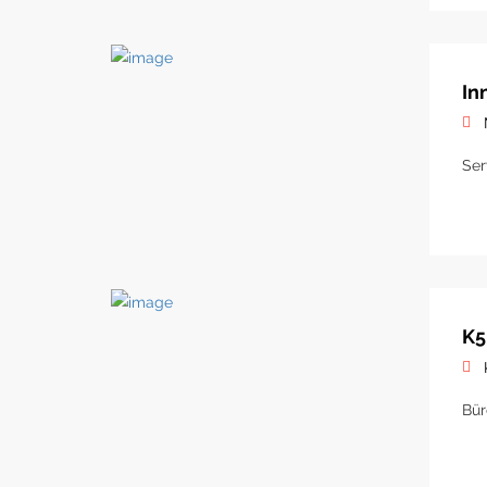
In
Ser
K5
Bür