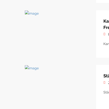
Ka
Fr
Kan
St
Stä