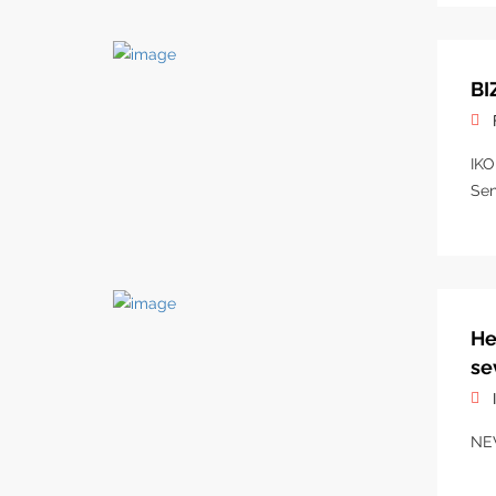
BI
IKO
Sen
He
se
NE