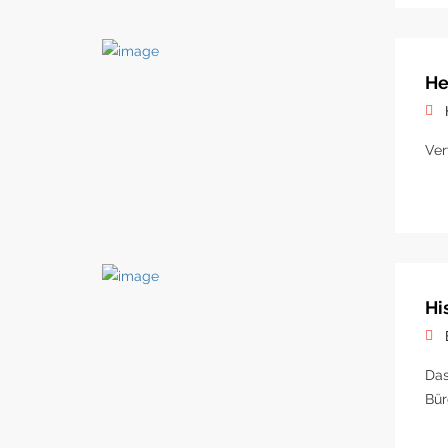
He
Ver
Hi
Das
Bür