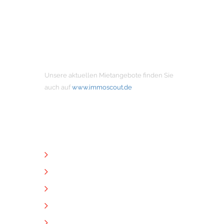
MIETANGEBOTE
Unsere aktuellen Mietangebote finden Sie
auch auf
www.immoscout.de
NÜTZLICHE LINKS
Unternehmen
Immobilien
Kontakt
Impressum
Datenschutz