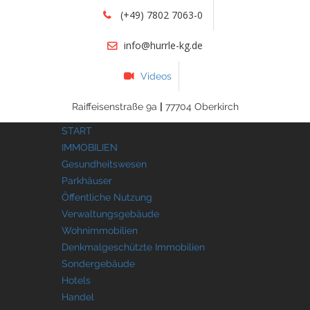
(+49) 7802 7063-0
info@hurrle-kg.de
Videos
Raiffeisenstraße 9a
|
77704 Oberkirch
START
IMMOBILIEN
Gesundheitswesen
Parkhäuser
Öffentliche Nutzung
Verwaltungsgebäude
Wohnimmobilien
Denkmalgeschützte Immobilien
Sondergebäude
Hotels
Handel