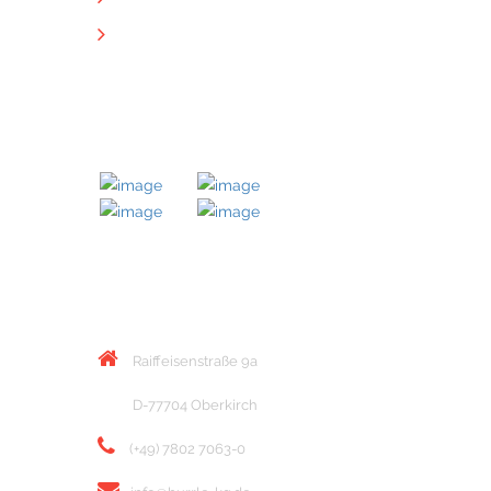
Downloads
MITGLIED BEI
KONTAKT
Raiffeisenstraße 9a
D-77704 Oberkirch
(+49) 7802 7063-0