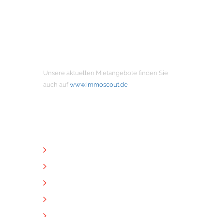
MIETANGEBOTE
Unsere aktuellen Mietangebote finden Sie
auch auf
www.immoscout.de
NÜTZLICHE LINKS
Unternehmen
Immobilien
Kontakt
Impressum
Datenschutz