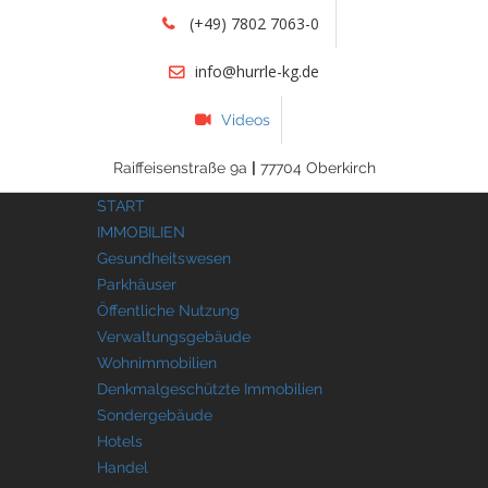
(+49) 7802 7063-0
info@hurrle-kg.de
Videos
Raiffeisenstraße 9a
|
77704 Oberkirch
START
IMMOBILIEN
Gesundheitswesen
Parkhäuser
Öffentliche Nutzung
Verwaltungsgebäude
Wohnimmobilien
Denkmalgeschützte Immobilien
Sondergebäude
Hotels
Handel