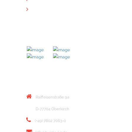
Downloads
MITGLIED BEI
KONTAKT
Raiffeisenstraße 9a
D-77704 Oberkirch
(+49) 7802 7063-0