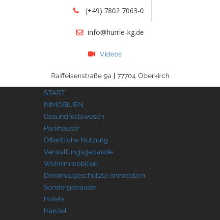
(+49) 7802 7063-0
info@hurrle-kg.de
Videos
Raiffeisenstraße 9a
|
77704 Oberkirch
START
IMMOBILIEN
Gesundheitswesen
Parkhäuser
Öffentliche Nutzung
Verwaltungsgebäude
Wohnimmobilien
Denkmalgeschützte Immobilien
Sondergebäude
Hotels
Handel