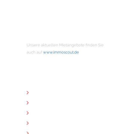
MIETANGEBOTE
Unsere aktuellen Mietangebote finden Sie
auch auf
www.immoscout.de
NÜTZLICHE LINKS
Unternehmen
Immobilien
Kontakt
Impressum
Datenschutz